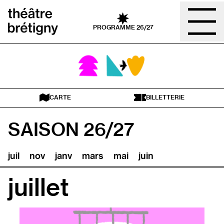
Aller au contenu
Retour à l’accueil
PROGRAMME 26/27
CARTE
BILLETTERIE
SAISON 26/27
juil
nov
janv
mars
mai
juin
juillet