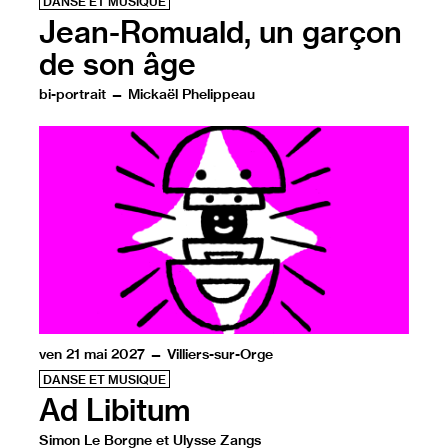
DANSE ET MUSIQUE
Jean-Romuald, un garçon
de son âge
bi-portrait — Mickaël Phelippeau
Au quotidien, il est accueilli dans un institut médico-édu
dessin… et quand il danse, il exprime la fragilité qui l
ven 21 mai 2027 — Villiers-sur-Orge
DANSE ET MUSIQUE
Ad Libitum
Simon Le Borgne et Ulysse Zangs