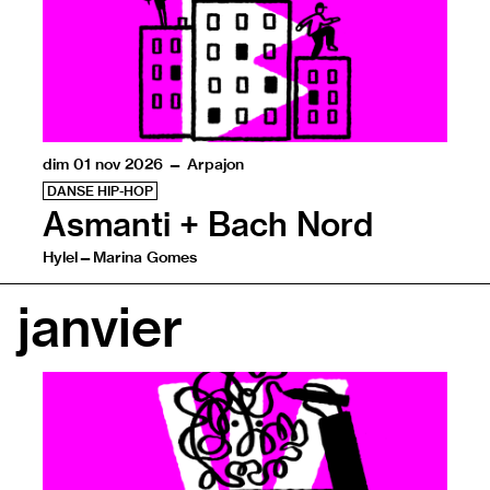
dim 01 nov 2026 — Arpajon
DANSE HIP-HOP
Asmanti + Bach Nord
Hylel—Marina Gomes
Sur scène, la jeunesse resplendit par la danse hip-hop,
janvier