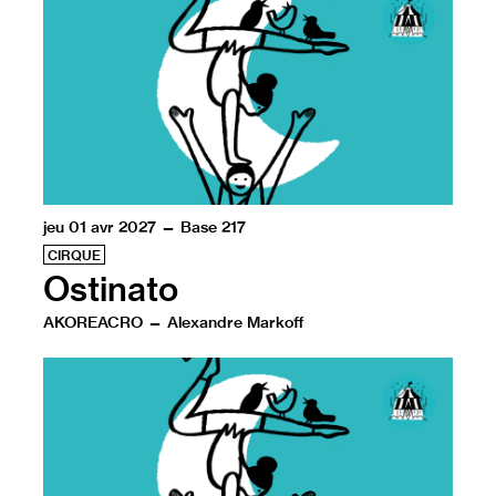
jeu 01 avr 2027 — Base 217
CIRQUE
Ostinato
AKOREACRO — Alexandre Markoff
De la conquête du feu à celle de la Lune, l’être humain