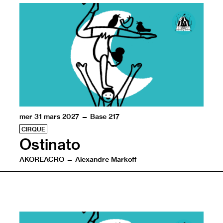
mer 31 mars 2027 — Base 217
CIRQUE
Ostinato
AKOREACRO — Alexandre Markoff
De la conquête du feu à celle de la Lune, l’être humain