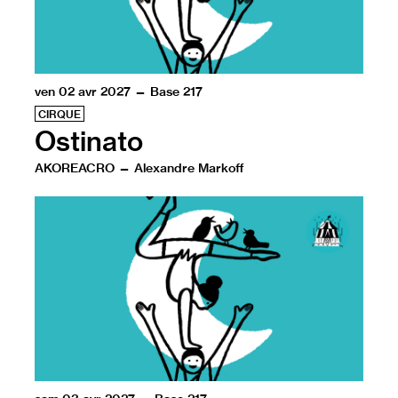
ven 02 avr 2027 — Base 217
CIRQUE
Ostinato
AKOREACRO — Alexandre Markoff
De la conquête du feu à celle de la Lune, l’être humain