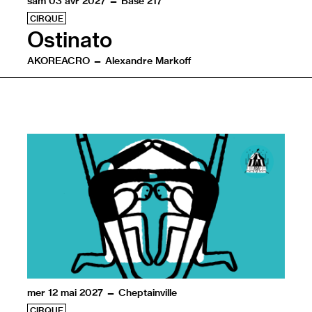
sam 03 avr 2027 — Base 217
CIRQUE
Ostinato
AKOREACRO — Alexandre Markoff
De la conquête du feu à celle de la Lune, l’être humain
mer 12 mai 2027 — Cheptainville
CIRQUE