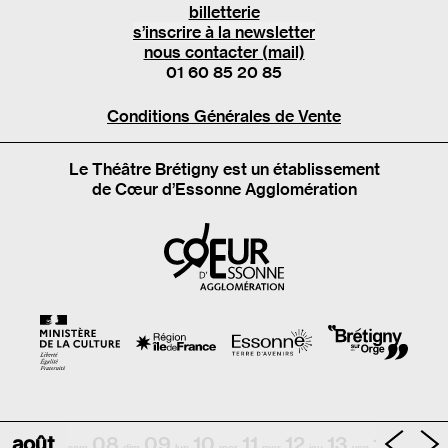
billetterie
s’inscrire à la newsletter
nous contacter (mail)
01 60 85 20 85
Conditions Générales de Vente
Le Théâtre Brétigny est un établissement
de Cœur d’Essonne Agglomération
août
08
09
10
11
12
13
14
sam
dim
lun
mar
mer
jeu
ven