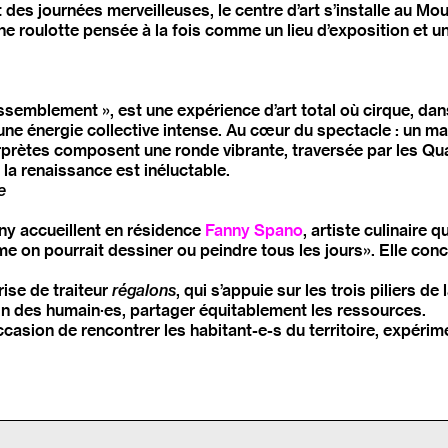
des journées merveilleuses, le centre d’art s’installe au Mou
une roulotte pensée à la fois comme un lieu d’exposition et un
rassemblement », est une expérience d’art total où cirque, da
une énergie collective intense. Au cœur du spectacle : un ma
erprètes composent une ronde vibrante, traversée par les Qua
la renaissance est inéluctable.
e
ny accueillent en résidence
Fanny Spano
, artiste culinaire 
mme on pourrait dessiner ou peindre tous les jours». Elle 
rise de traiteur
régalons
, qui s’appuie sur les trois piliers d
oin des humain·es, partager équitablement les ressources.
casion de rencontrer les habitant-e-s du territoire, expérim