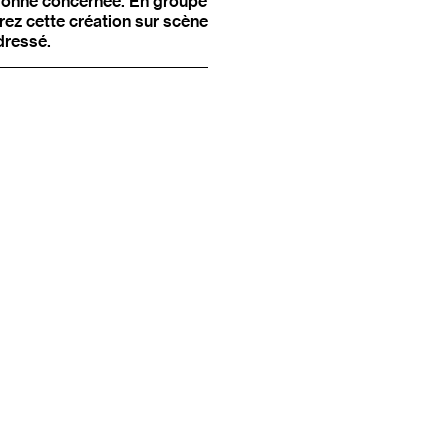
rsonne concernée. En groupe
rez cette création sur scène
dressé.