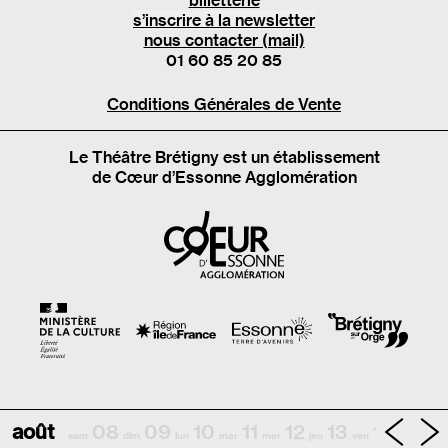
billetterie
s’inscrire à la newsletter
nous contacter (mail)
01 60 85 20 85
Conditions Générales de Vente
Le Théâtre Brétigny est un établissement
de Cœur d’Essonne Agglomération
août
08
09
10
11
12
13
14
sam
dim
lun
mar
mer
jeu
ven