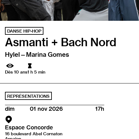
DANSE HIP-HOP
Asmanti + Bach Nord
Hylel—Marina Gomes
Durée
Dès 10 ans
1 h 5 min
REPRÉSENTATIONS
dim
01 nov 2026
17h
Espace Concorde
16 boulevard Abel Cornaton
Arpajon