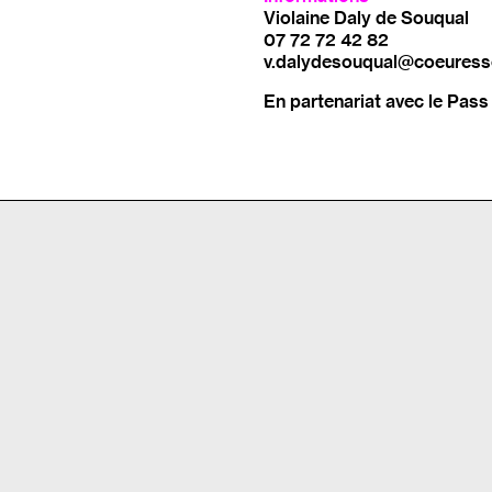
Violaine Daly de Souqual
07 72 72 42 82
v.dalydesouqual@coeuress
En partenariat avec le
Pass 