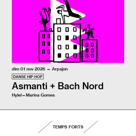
Pour faire vibrer l’oxymore de la vie et de la mort l’éb
dim 01 nov 2026 — Arpajon
DANSE HIP-HOP
Asmanti + Bach Nord
Hylel—Marina Gomes
Sur scène, la jeunesse resplendit par la danse hip-hop,
TEMPS FORTS