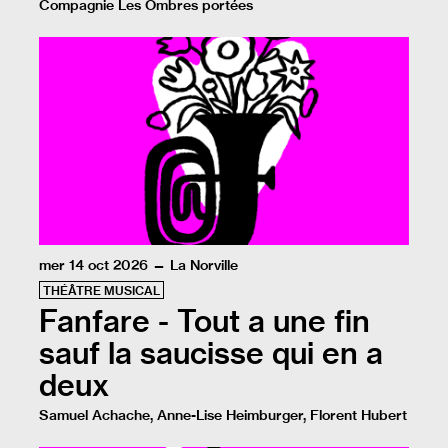
Compagnie Les Ombres portées
La Renverse nous embarque dans le voyage extraordinai
mer 14 oct 2026 — La Norville
THÉÂTRE MUSICAL
Fanfare - Tout a une fin
sauf la saucisse qui en a
deux
Samuel Achache, Anne-Lise Heimburger, Florent Hubert
Lorsqu’elle apprend la mort de son grand amour, une fe