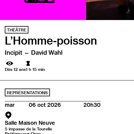
THÉÂTRE
L’Homme-poisson
Incipit — David Wahl
Durée
Dès 12 ans
1 h 15 min
REPRÉSENTATIONS
mar
06 oct 2026
20h30
Salle Maison Neuve
5 impasse de la Tourelle
Brétigny-sur-Orge