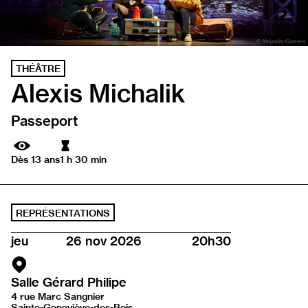
THÉÂTRE
Alexis Michalik
Passeport
Durée
Dès 13 ans
1 h 30 min
REPRÉSENTATIONS
jeu
26 nov 2026
20h30
Salle Gérard Philipe
4 rue Marc Sangnier
Sainte-Geneviève-des-Bois