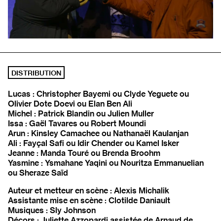
DISTRIBUTION
Lucas : Christopher Bayemi ou Clyde Yeguete ou
Olivier Dote Doevi ou Elan Ben Ali
Michel : Patrick Blandin ou Julien Muller
Issa : Gaël Tavares ou Robert Moundi
Arun : Kinsley Camachee ou Nathanaël Kaulanjan
Ali : Fayçal Safi ou Idir Chender ou Kamel Isker
Jeanne : Manda Touré ou Brenda Broohm
Yasmine : Ysmahane Yaqini ou Nouritza Emmanuelian
ou Sheraze Saïd
Auteur et metteur en scène : Alexis Michalik
Assistante mise en scène : Clotilde Daniault
Musiques : Sly Johnson
Décors : Juliette Azzopardi assistée de Arnaud de