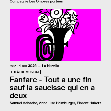
Compagnie Les Ombres portées
La Renverse nous embarque dans le voyage extraordinai
mer 14 oct 2026 — La Norville
THÉÂTRE MUSICAL
Fanfare - Tout a une fin
sauf la saucisse qui en a
deux
Samuel Achache, Anne-Lise Heimburger, Florent Hubert
Lorsqu’elle apprend la mort de son grand amour, une fe