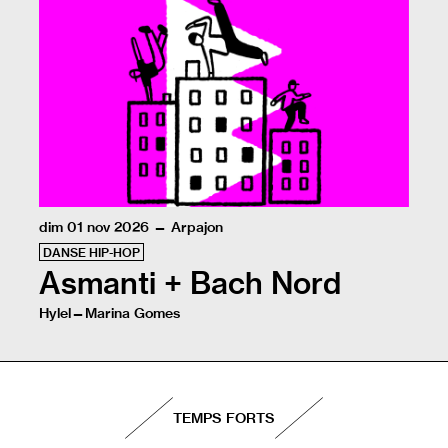
Pour faire vibrer l’oxymore de la vie et de la mort l’éb
dim 01 nov 2026 — Arpajon
DANSE HIP-HOP
Asmanti + Bach Nord
Hylel—Marina Gomes
Sur scène, la jeunesse resplendit par la danse hip-hop,
TEMPS FORTS