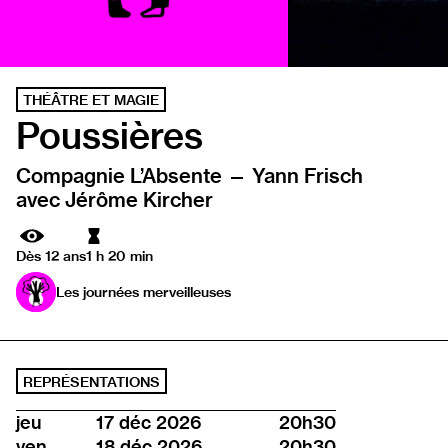
THÉÂTRE ET MAGIE
Poussières
Compagnie L’Absente — Yann Frisch
avec Jérôme Kircher
Durée
Dès 12 ans
1 h 20 min
Les journées merveilleuses
REPRÉSENTATIONS
jeu
17 déc 2026
20h30
ven
18 déc 2026
20h30